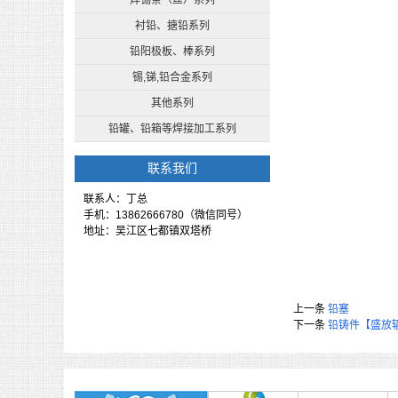
焊锡条（丝）系列
衬铅、搪铅系列
铅阳极板、棒系列
锡,锑,铅合金系列
其他系列
铅罐、铅箱等焊接加工系列
联系我们
联系人：丁总
手机：13862666780（微信同号）
地址：吴江区七都镇双塔桥
上一条
铅塞
下一条
铅铸件【盛放