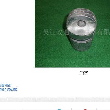
铅塞
锡基合金】
辐射性液体用】