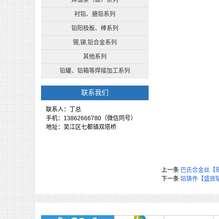
焊锡条（丝）系列
衬铅、搪铅系列
铅阳极板、棒系列
锡,锑,铅合金系列
其他系列
铅罐、铅箱等焊接加工系列
联系我们
联系人：丁总
手机：13862666780（微信同号）
地址：吴江区七都镇双塔桥
上一条
巴氏合金丝【
下一条
铅铸件【盛放